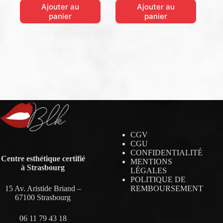
Ajouter au
Ajouter au
était :
est :
était :
est :
390.00€.
351.00€.
499.00€.
449.00€.
panier
panier
CGV
CGU
CONFIDENTIALITÉ
Centre esthétique certifié
MENTIONS
à Strasbourg
LÉGALES
POLITIQUE DE
REMBOURSEMENT
15 Av. Aristide Briand –
67100 Strasbourg
06 11 79 43 18