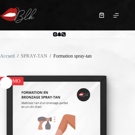
Passer
au
contenu
Panier
d’achat
Accueil
/
SPRAY-TAN
/
Formation spray-tan
PROMO