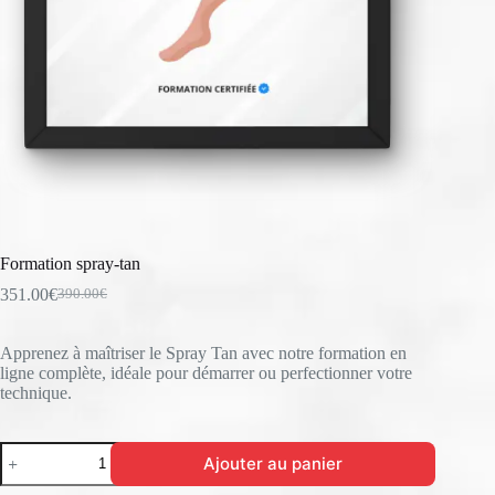
Formation spray-tan
351.00
€
390.00
€
Le
Le
prix
prix
initial
actuel
Apprenez à maîtriser le Spray Tan avec notre formation en
était :
est :
ligne complète, idéale pour démarrer ou perfectionner votre
390.00€.
351.00€.
technique.
quantité
Ajouter au panier
de
Formation